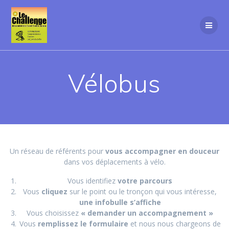
Passer
au
contenu
Vélobus
Un réseau de référents pour
vous accompagner en douceur
dans vos déplacements à vélo.
Vous identifiez
votre parcours
Vous
cliquez
sur le point ou le tronçon qui vous intéresse,
une infobulle s’affiche
Vous choisissez
« demander un accompagnement »
Vous
remplissez le formulaire
et nous nous chargeons de