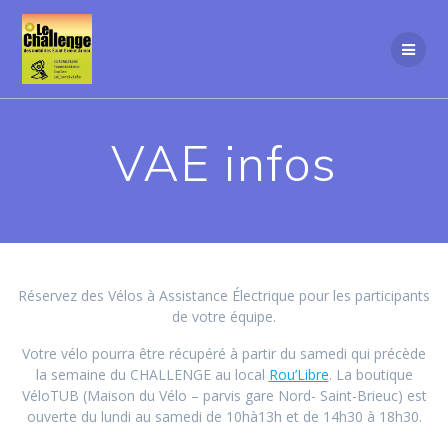
Passer
au
contenu
VAE infos
Réservez des Vélos à Assistance Électrique pour les participants
de votre équipe.
Votre vélo pourra être récupéré à partir du samedi qui précède
la semaine du CHALLENGE au local
Rou’Libre
. La boutique
VéloTUB (Maison du Vélo – parvis gare Nord- Saint-Brieuc) est
ouverte du lundi au samedi de 10hà13h et de 14h30 à 18h30.